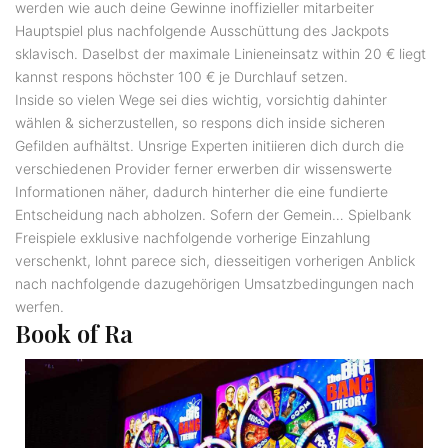
werden wie auch deine Gewinne inoffizieller mitarbeiter
Hauptspiel plus nachfolgende Ausschüttung des Jackpots
sklavisch. Daselbst der maximale Linieneinsatz within 20 € liegt
kannst respons höchster 100 € je Durchlauf setzen.
Inside so vielen Wege sei dies wichtig, vorsichtig dahinter
wählen & sicherzustellen, so respons dich inside sicheren
Gefilden aufhältst. Unsrige Experten initiieren dich durch die
verschiedenen Provider ferner erwerben dir wissenswerte
Informationen näher, dadurch hinterher die eine fundierte
Entscheidung nach abholzen. Sofern der Gemein… Spielbank
Freispiele exklusive nachfolgende vorherige Einzahlung
verschenkt, lohnt parece sich, diesseitigen vorherigen Anblick
nach nachfolgende dazugehörigen Umsatzbedingungen nach
werfen.
Book of Ra