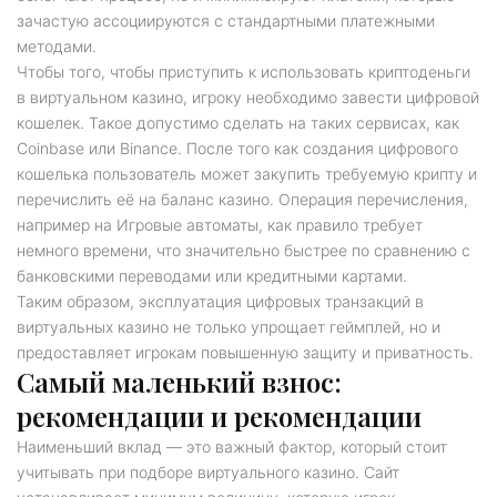
зачастую ассоциируются с стандартными платежными
методами.
Чтобы того, чтобы приступить к использовать криптоденьги
в виртуальном казино, игроку необходимо завести цифровой
кошелек. Такое допустимо сделать на таких сервисах, как
Coinbase или Binance. После того как создания цифрового
кошелька пользователь может закупить требуемую крипту и
перечислить её на баланс казино. Операция перечисления,
например на Игровые автоматы, как правило требует
немного времени, что значительно быстрее по сравнению с
банковскими переводами или кредитными картами.
Таким образом, эксплуатация цифровых транзакций в
виртуальных казино не только упрощает геймплей, но и
предоставляет игрокам повышенную защиту и приватность.
Самый маленький взнос:
рекомендации и рекомендации
Наименьший вклад — это важный фактор, который стоит
учитывать при подборе виртуального казино. Сайт