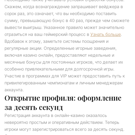
Скажем, когда вознаграждение запрашивает вейджера в
сорок раз, это означает, что вы необходимо поставить
сумму, превышающую бонус в 40 раз, прежде чем сможете
вывести выигрыш. Указанное правило может значительно
отразиться на ваш геймерский процесс в
Узнать больше
.
Вдобавок к этому, заметьте системы поощрения и
регулярные акции. Определенные игорные заведения,
включая казино онлайн, предоставляют недельные и
месячные бонусы для постоянных игроков, что делает их
особенно привлекательными для долгосрочной игры.
Участие в программах для VIP может предоставить путь к
привилегированным чемпионатам и личным менеджерам
аккаунта.
Открытие профиля: оформление
за десять секунд
Регистрация аккаунта в онлайн-казино оказалось
невероятно простым и оперативным действием. Теперь
игроки могут зарегистрироваться всего за десять секунд.