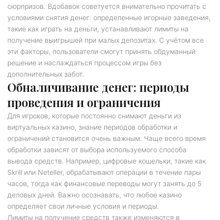
сюрпризов. Вдобавок советуется внимательно прочитать с
условиями снятия денег: определенные игорные заведения,
такие как играть на деньги, устанавливают лимиты на
получение выигрышей при малых депозитах. С учётом все
эти факторы, пользователи смогут принять обдуманный
решение и наслаждаться процессом игры без
дополнительных забот.
Обналичивание денег: периоды
проведения и ограничения
Для игроков, которые постоянно снимают деньги из
виртуальных казино, знание периодов обработки и
ограничений становится очень важным. Чаще всего время
обработки зависят от выбора используемого способа
вывода средств. Например, цифровые кошельки, такие как
Skrill или Neteller, обрабатывают операции в течение пары
часов, тогда как финансовые переводы могут занять до 5
деловых дней. Важно осознавать, что любое казино
определяет свои личные условия и периоды.
Лимиты на получение средств также изменяются в