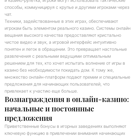
и казино-рулетка, игроки могут использовать тактические
способы, коммуницируя с крупье и другими игроками через
чат.
Техники, задействованные в этих играх, обеспечивают
игрокам быть элементом реального казино. Системы онлайн
вещания высокого качества предоставляют кристально
чистое видео и звук, а игровой интерфейс интуитивно
понятен и легок в обращении. Это превращает настольные
развлечения с реальными ведущими оптимальным
решением для тех, кто хочет испытать волнение от игры в
казино без необходимости покидать дом. К тому же,
множество онлайн-платформ подают премии и специальные
предложения для начинающих пользователей, что
привлекает к участию еще больше.
Вознаграждения в онлайн-казино:
начальные и постоянные
предложения
Приветственные бонусы в игорных заведениях выполняют
ключевую функцию в привлечении внимания начинающих