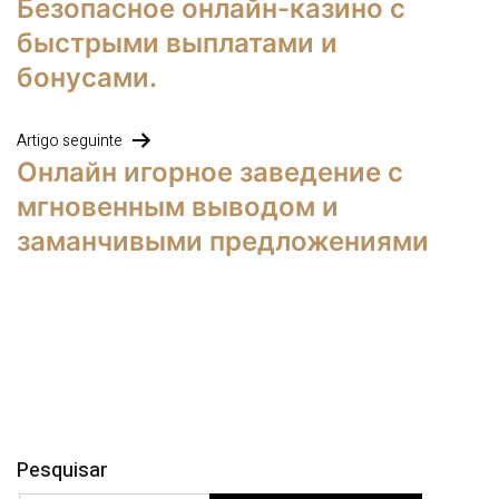
Безопасное онлайн-казино с
de
быстрыми выплатами и
artigos
бонусами.
Artigo seguinte
Онлайн игорное заведение с
мгновенным выводом и
заманчивыми предложениями
Pesquisar