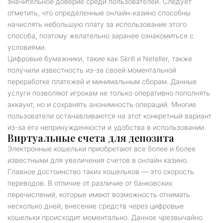
значительное доверие среди пользователей. Следует
отметить, что определенные онлайн-казино способны
начислять небольшую плату за использование этого
способа, поэтому желательно заранее ознакомиться с
условиями.
Цифровые бумажники, такие как Skrill и Neteller, также
получили известность из-за своей моментальной
переработке платежей и минимальным сборам. Данные
услуги позволяют игрокам не только оперативно пополнять
аккаунт, но и сохранять анонимность операций. Многие
пользователи останавливаются на этот конкретный вариант
из-за его непринужденности и удобства в использовании.
Виртуальные счета для депозита
Электронные кошельки приобретают все более и более
известными для увеличения счетов в онлайн казино.
Главное достоинство таких кошельков — это скорость
переводов. В отличие от различие от банковских
перечислений, которые имеют возможность отнимать
несколько дней, внесение средств через цифровые
кошельки происходит моментально. Данное чрезвычайно