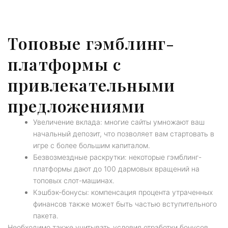
Топовые гэмблинг-
платформы с
привлекательными
предложениями
Увеличение вклада: многие сайты умножают ваш
начальный депозит, что позволяет вам стартовать в
игре с более большим капиталом.
Безвозмездные раскрутки: некоторые гэмблинг-
платформы дают до 100 дармовых вращений на
топовых слот-машинах.
Кэшбэк-бонусы: компенсация процента утраченных
финансов также может быть частью вступительного
пакета.
Необходимо также учитывать условия отработки бонусов.