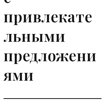
привлекате
льными
предложени
ями