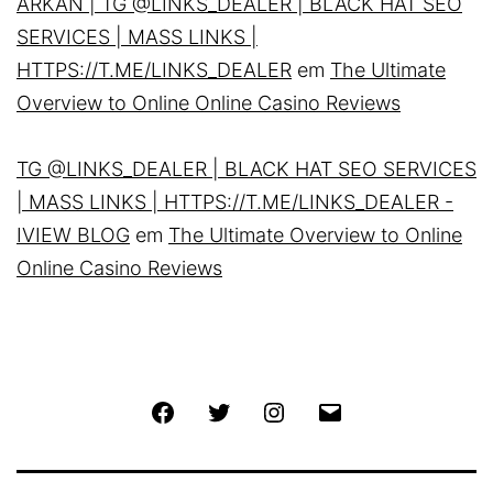
ARKAN | TG @LINKS_DEALER | BLACK HAT SEO
SERVICES | MASS LINKS |
HTTPS://T.ME/LINKS_DEALER
em
The Ultimate
Overview to Online Online Casino Reviews
TG @LINKS_DEALER | BLACK HAT SEO SERVICES
| MASS LINKS | HTTPS://T.ME/LINKS_DEALER -
IVIEW BLOG
em
The Ultimate Overview to Online
Online Casino Reviews
Facebook
Twitter
Instagram
Email