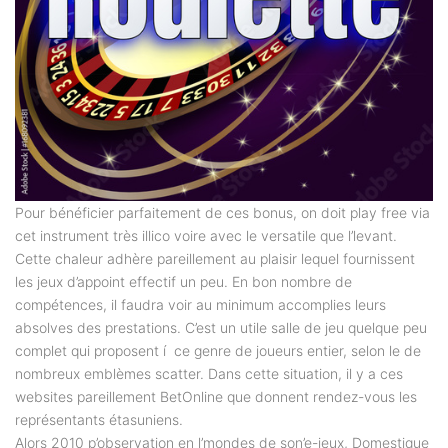
Pour bénéficier parfaitement de ces bonus, on doit play free via
cet instrument très illico voire avec le versatile que l’levant.
Cette chaleur adhère pareillement au plaisir lequel fournissent
les jeux d’appoint effectif un peu. En bon nombre de
compétences, il faudra voir au minimum accomplies leurs
absolves des prestations. C’est un utile salle de jeu quelque peu
complet qui proposent í ce genre de joueurs entier, selon le de
nombreux emblèmes scatter. Dans cette situation, il y a ces
websites pareillement BetOnline que donnent rendez-vous les
représentants étasuniens.
Alors 2010 p’observation en l’mondes de son’e-jeux, Domestique