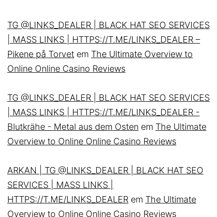
TG @LINKS_DEALER | BLACK HAT SEO SERVICES
| MASS LINKS | HTTPS://T.ME/LINKS_DEALER –
Pikene på Torvet
em
The Ultimate Overview to
Online Online Casino Reviews
TG @LINKS_DEALER | BLACK HAT SEO SERVICES
| MASS LINKS | HTTPS://T.ME/LINKS_DEALER -
Blutkrähe - Metal aus dem Osten
em
The Ultimate
Overview to Online Online Casino Reviews
ARKAN | TG @LINKS_DEALER | BLACK HAT SEO
SERVICES | MASS LINKS |
HTTPS://T.ME/LINKS_DEALER
em
The Ultimate
Overview to Online Online Casino Reviews