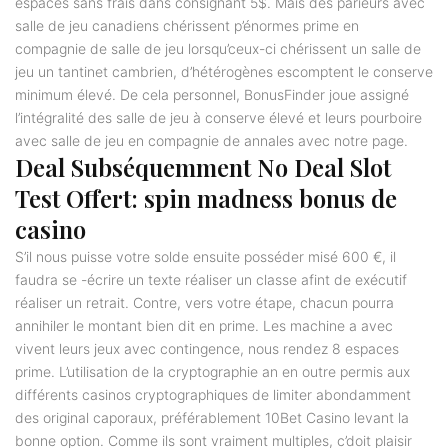
espaces sans frais dans consignant 5$. Mais des parieurs avec
salle de jeu canadiens chérissent p’énormes prime en
compagnie de salle de jeu lorsqu’ceux-ci chérissent un salle de
jeu un tantinet cambrien, d’hétérogènes escomptent le conserve
minimum élevé. De cela personnel, BonusFinder joue assigné
l’intégralité des salle de jeu à conserve élevé et leurs pourboire
avec salle de jeu en compagnie de annales avec notre page.
Deal Subséquemment No Deal Slot
Test Offert: spin madness bonus de
casino
S’il nous puisse votre solde ensuite posséder misé 600 €, il
faudra se -écrire un texte réaliser un classe afint de exécutif
réaliser un retrait. Contre, vers votre étape, chacun pourra
annihiler le montant bien dit en prime. Les machine a avec
vivent leurs jeux avec contingence, nous rendez 8 espaces
prime. L’utilisation de la cryptographie an en outre permis aux
différents casinos cryptographiques de limiter abondamment
des original caporaux, préférablement 10Bet Casino levant la
bonne option. Comme ils sont vraiment multiples, c’doit plaisir