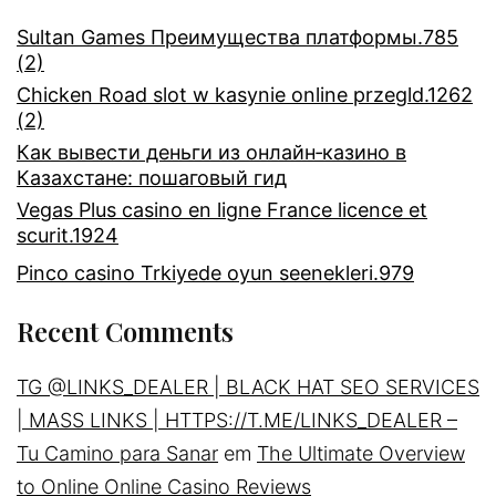
Sultan Games Преимущества платформы.785
(2)
Chicken Road slot w kasynie online przegld.1262
(2)
Как вывести деньги из онлайн‑казино в
Казахстане: пошаговый гид
Vegas Plus casino en ligne France licence et
scurit.1924
Pinco casino Trkiyede oyun seenekleri.979
Recent Comments
TG @LINKS_DEALER | BLACK HAT SEO SERVICES
| MASS LINKS | HTTPS://T.ME/LINKS_DEALER –
Tu Camino para Sanar
em
The Ultimate Overview
to Online Online Casino Reviews