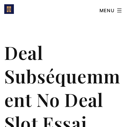
MENU
Deal
Subséquemm
ent No Deal
Slot Essai