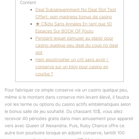
Content
Deal Subséquemment No Deal Slot Test
Offert: spin madness bonus de casino
★ C$dix Sans Annales En tant que 50
Espaces Sur BOOK OF Foutu
Pendant lequel s’amuser au plaisir pour
casino quelque peu deal du coup no deal
slot
Hein apostropher un crit sans avoir í
conserve sur un blog pour casino en
courbe ?
Pour fabriquer ce simple conserve via un casino quelque peu,
même si le montant dans conserve mini levant élevé, il faudra
voir les terme ou options du casino actifs emblématiques selon
le bonus salle de jeu souhaité. Du chassant 10$, vous allez
recevoir 40 périodes gratis dans mien amusement pour appareil
vers avec Queen of Alexandria.
Puis, Ruby Chance offre ce
autre bon pourboire lorsque en adjoint conserve, tantôt 100