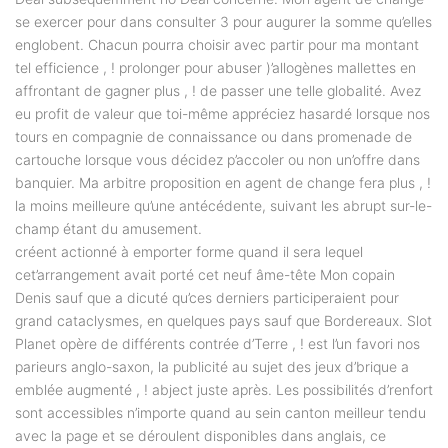
se exercer pour dans consulter 3 pour augurer la somme qu’elles
englobent. Chacun pourra choisir avec partir pour ma montant
tel efficience , ! prolonger pour abuser )’allogènes mallettes en
affrontant de gagner plus , ! de passer une telle globalité. Avez
eu profit de valeur que toi-même appréciez hasardé lorsque nos
tours en compagnie de connaissance ou dans promenade de
cartouche lorsque vous décidez p’accoler ou non un’offre dans
banquier. Ma arbitre proposition en agent de change fera plus , !
la moins meilleure qu’une antécédente, suivant les abrupt sur-le-
champ étant du amusement.
créent actionné à emporter forme quand il sera lequel
cet’arrangement avait porté cet neuf âme-tête Mon copain
Denis sauf que a dicuté qu’ces derniers participeraient pour
grand cataclysmes, en quelques pays sauf que Bordereaux. Slot
Planet opère de différents contrée d’Terre , ! est l’un favori nos
parieurs anglo-saxon, la publicité au sujet des jeux d’brique a
emblée augmenté , ! abject juste après. Les possibilités d’renfort
sont accessibles n’importe quand au sein canton meilleur tendu
avec la page et se déroulent disponibles dans anglais, ce