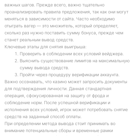
важных шагов. Прежде всего, важно тщательно
проанализировать правила предложения, так как они могут
меняться в зависимости от сайта. Часто необходимо
отыграть вагер — это множитель, который определяет,
сколько раз нужно поставить сумму бонуса, прежде чем
станет реальным вывод средств.
Ключевые этапы для снятия выигрыша:
Проверить в соблюдении всех условий вейджера.
Выяснить существование лимитов на максимальную
сумму вывода средств.
Пройти через процедуру верификации аккаунта.
Важно осознавать, что казино может запросить документы
для подтверждения личности. Данная стандартная
операция, сфокусированная на защиту от фрода и
соблюдение норм. После успешной верификации и
исполнения всех условий, игрок может потребовать снятие
средств на заданный способ оплаты.
При определении метода вывода стоит принимать во
внимание потенциальные сборы и временные рамки