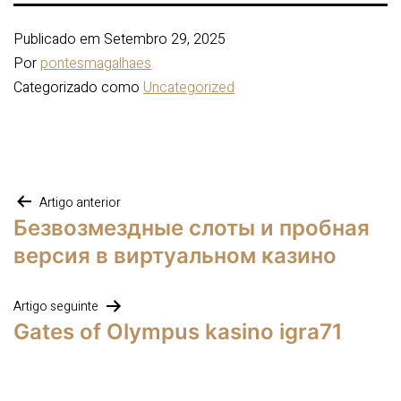
Publicado em
Setembro 29, 2025
Por
pontesmagalhaes
Categorizado como
Uncategorized
Artigo anterior
Безвозмездные слоты и пробная
версия в виртуальном казино
Artigo seguinte
Gates of Olympus kasino igra71