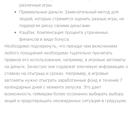
различные игры.
Премиальные деньги: Замечательный метод для
людей, которые стремится оценить разные игры, не
подвергая риску своими деньгами.
Кэшбэк: Компенсация процента утраченных
финансов в виде бонуса.
Необходимо подчеркнуть, что прежде чем включением
любого поощрения необходимо тщательно прочитать
правила его использования, например, в игровые автоматы
на деньги. Зачастую они содержат ключевую информацию о
ставках на отыгрыш и сроках. Например, в игровые
автоматы нужно отыграть заработанные фонд в течение 7
календарных дней с момента запуска. Это дает
возможность геймерам более осознанно выбирать выбору
акций и предотвращать неожиданных ситуаций в грядущем.