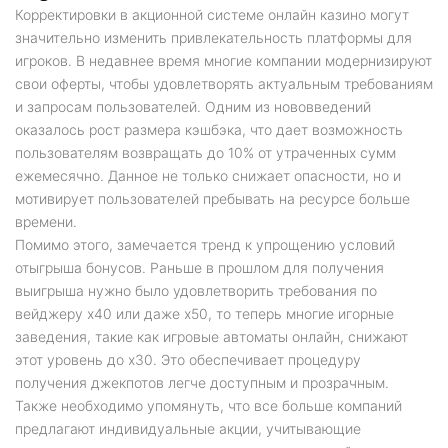
Корректировки в акционной системе онлайн казино могут
значительно изменить привлекательность платформы для
игроков. В недавнее время многие компании модернизируют
свои оферты, чтобы удовлетворять актуальным требованиям
и запросам пользователей. Одним из нововведений
оказалось рост размера кэшбэка, что дает возможность
пользователям возвращать до 10% от утраченных сумм
ежемесячно. Данное не только снижает опасности, но и
мотивирует пользователей пребывать на ресурсе больше
времени.
Помимо этого, замечается тренд к упрощению условий
отыгрыша бонусов. Раньше в прошлом для получения
выигрыша нужно было удовлетворить требования по
вейджеру x40 или даже x50, то теперь многие игорные
заведения, такие как игровые автоматы онлайн, снижают
этот уровень до x30. Это обеспечивает процедуру
получения джекпотов легче доступным и прозрачным.
Также необходимо упомянуть, что все больше компаний
предлагают индивидуальные акции, учитывающие