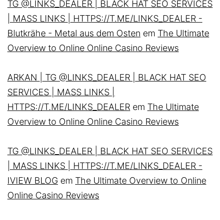
TG @LINKS_DEALER | BLACK HAT SEO SERVICES
| MASS LINKS | HTTPS://T.ME/LINKS_DEALER -
Blutkrähe - Metal aus dem Osten
em
The Ultimate
Overview to Online Online Casino Reviews
ARKAN | TG @LINKS_DEALER | BLACK HAT SEO
SERVICES | MASS LINKS |
HTTPS://T.ME/LINKS_DEALER
em
The Ultimate
Overview to Online Online Casino Reviews
TG @LINKS_DEALER | BLACK HAT SEO SERVICES
| MASS LINKS | HTTPS://T.ME/LINKS_DEALER -
IVIEW BLOG
em
The Ultimate Overview to Online
Online Casino Reviews