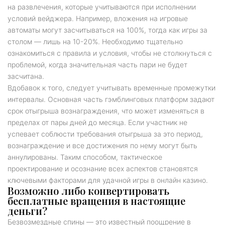
на развлечения, которые учитываются при исполнении
условий вейджера. Например, вложения на игровые
автоматы могут засчитываться на 100%, тогда как игры за
столом — лишь на 10-20%. Необходимо тщательно
ознакомиться с правила и условия, чтобы не столкнуться с
проблемой, когда значительная часть пари не будет
засчитана.
Вдобавок к того, следует учитывать временные промежутки
интервалы. Основная часть гэмблинговых платформ задают
срок отыгрыша вознаграждения, что может изменяться в
пределах от пары дней до месяца. Если участник не
успевает соблюсти требования отыгрыша за это период,
вознаграждение и все достижения по нему могут быть
аннулированы. Таким способом, тактическое
проектирование и осознание всех аспектов становятся
ключевыми факторами для удачной игры в онлайн казино.
Возможно либо конвертировать
бесплатные вращения в настоящие
деньги?
Безвозмездные спины — это известный поощрение в