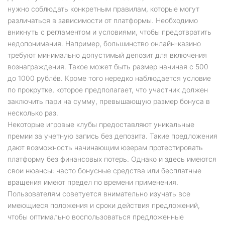
нужно соблюдать конкретным правилам, которые могут
различаться в зависимости от платформы. Необходимо
вникнуть с регламентом и условиями, чтобы предотвратить
недопонимания. Например, большинство онлайн-казино
требуют минимально допустимый депозит для включения
вознаграждения. Такое может быть размер начиная с 500
до 1000 рублёв. Кроме того нередко наблюдается условие
по прокрутке, которое предполагает, что участник должен
заключить пари на сумму, превышающую размер бонуса в
несколько раз.
Некоторые игровые клубы предоставляют уникальные
премии за учетную запись без депозита. Такие предложения
дают возможность начинающим юзерам протестировать
платформу без финансовых потерь. Однако и здесь имеются
свои нюансы: часто бонусные средства или бесплатные
вращения имеют предел по времени применения.
Пользователям советуется внимательно изучать все
имеющиеся положения и сроки действия предложений,
чтобы оптимально воспользоваться предложенные