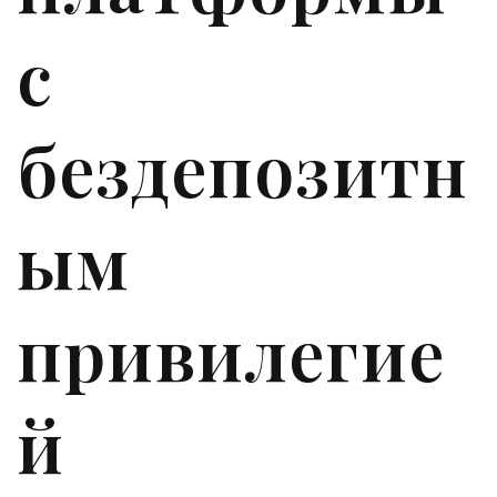
с
бездепозитн
ым
привилегие
й