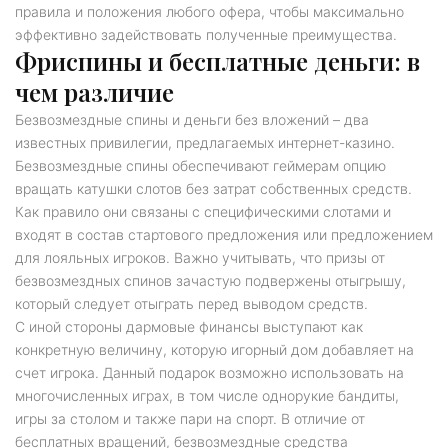
правила и положения любого офера, чтобы максимально
эффективно задействовать полученные преимущества.
Фриспины и бесплатные деньги: в
чем различие
Безвозмездные спины и деньги без вложений – два
известных привилегии, предлагаемых интернет-казино.
Безвозмездные спины обеспечивают геймерам опцию
вращать катушки слотов без затрат собственных средств.
Как правило они связаны с специфическими слотами и
входят в состав стартового предложения или предложением
для лояльных игроков. Важно учитывать, что призы от
безвозмездных спинов зачастую подвержены отыгрышу,
который следует отыграть перед выводом средств.
С иной стороны дармовые финансы выступают как
конкретную величину, которую игорный дом добавляет на
счет игрока. Данный подарок возможно использовать на
многочисленных играх, в том числе однорукие бандиты,
игры за столом и также пари на спорт. В отличие от
бесплатных вращений, безвозмездные средства