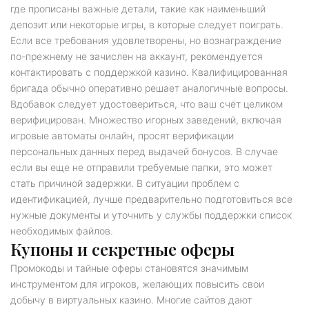
где прописаны важные детали, такие как наименьший
депозит или некоторые игры, в которые следует поиграть.
Если все требования удовлетворены, но вознаграждение
по-прежнему не зачислен на аккаунт, рекомендуется
контактировать с поддержкой казино. Квалифицированная
бригада обычно оперативно решает аналогичные вопросы.
Вдобавок следует удостовериться, что ваш счёт целиком
верифицирован. Множество игорных заведений, включая
игровые автоматы онлайн, просят верификации
персональных данных перед выдачей бонусов. В случае
если вы еще не отправили требуемые папки, это может
стать причиной задержки. В ситуации проблем с
идентификацией, лучше предварительно подготовиться все
нужные документы и уточнить у службы поддержки список
необходимых файлов.
Купоны и секретные оферы
Промокоды и тайные оферы становятся значимым
инструментом для игроков, желающих повысить свои
добычу в виртуальных казино. Многие сайтов дают