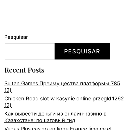
Pesquisar
PESQUISAR
Recent Posts
Sultan Games Преимущества платформы.785
(2)
Chicken Road slot w kasynie online przegld.1262
(2)
Как вывести деньги из онлайн‑казино в
Казахстане: пошаговый гид
Vegas Plus casino en ligne France licence et