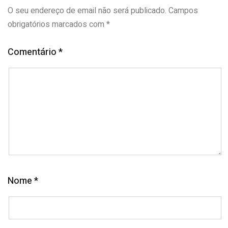
O seu endereço de email não será publicado.
Campos
obrigatórios marcados com
*
Comentário
*
Nome
*