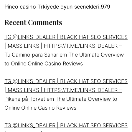
Pinco casino Trkiyede oyun seenekleri.979
Recent Comments
TG @LINKS_DEALER | BLACK HAT SEO SERVICES
| MASS LINKS | HTTPS://T.ME/LINKS_DEALER –
Tu Camino para Sanar
em
The Ultimate Overview
to Online Online Casino Reviews
TG @LINKS_DEALER | BLACK HAT SEO SERVICES
| MASS LINKS | HTTPS://T.ME/LINKS_DEALER –
Pikene på Torvet
em
The Ultimate Overview to
Online Online Casino Reviews
TG @LINKS_DEALER | BLACK HAT SEO SERVICES