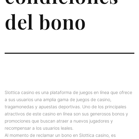
del bono
Slottica casino es una plataforma de juegos en línea que ofrece
a sus usuarios una amplia gama de juegos de casino,
tragamonedas y apuestas deportivas. Uno de los principales
atractivos de este casino en línea son sus generosos bonos y
promociones que buscan atraer a nuevos jugadores y
recompensar a los usuarios leales.
Al momento de reclamar un bono en Slottica casino, es