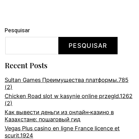
Pesquisar
PESQUISAR
Recent Posts
Sultan Games Преимущества платформы.785
(2)
Chicken Road slot w kasynie online przegld.1262
(2)
Как вывести деньги из онлайн‑казино в
Казахстане: пошаговый гид
Vegas Plus casino en ligne France licence et
scurit.1924