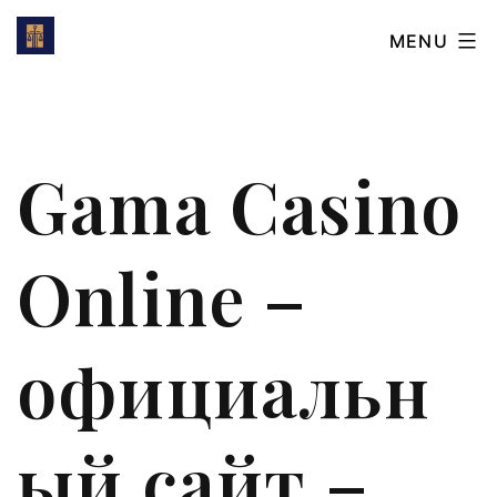
MENU
Gama Casino
Online –
официальн
ый сайт –