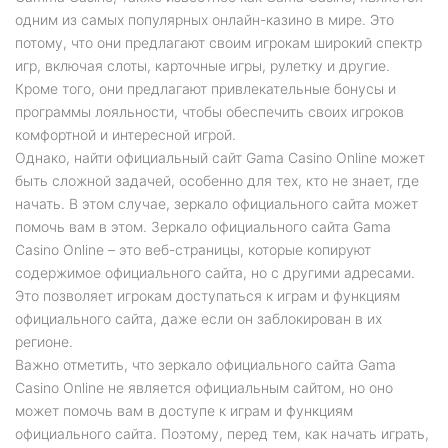
одним из самых популярных онлайн-казино в мире. Это
потому, что они предлагают своим игрокам широкий спектр
игр, включая слоты, карточные игры, рулетку и другие.
Кроме того, они предлагают привлекательные бонусы и
программы лояльности, чтобы обеспечить своих игроков
комфортной и интересной игрой.
Однако, найти официальный сайт Gama Casino Online может
быть сложной задачей, особенно для тех, кто не знает, где
начать. В этом случае, зеркало официального сайта может
помочь вам в этом. Зеркало официального сайта Gama
Casino Online – это веб-страницы, которые копируют
содержимое официального сайта, но с другими адресами.
Это позволяет игрокам доступаться к играм и функциям
официального сайта, даже если он заблокирован в их
регионе.
Важно отметить, что зеркало официального сайта Gama
Casino Online не является официальным сайтом, но оно
может помочь вам в доступе к играм и функциям
официального сайта. Поэтому, перед тем, как начать играть,