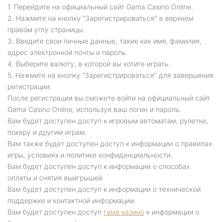
1. Перейдите на официальный сайт Gama Casino Online.
2. Нажмите на кнопку “Зарегистрироваться” в верхнем
правом углу страницы.
3. Введите свои личные данные, такие как имя, фамилия,
адрес электронной почты и пароль.
4. Выберите валюту, в которой вы хотите играть.
5. Нажмите на кнопку “Зарегистрироваться” для завершения
регистрации.
После регистрации вы сможете войти на официальный сайт
Gama Casino Online, используя ваш логин и пароль.
Вам будет доступен доступ к игровым автоматам, рулетке,
покеру и другим играм.
Вам также будет доступен доступ к информации о правилах
игры, условиях и политике конфиденциальности.
Вам будет доступен доступ к информации о способах
оплаты и снятия выигрышей.
Вам будет доступен доступ к информации о технической
поддержке и контактной информации.
Вам будет доступен доступ
гама казино
к информации о