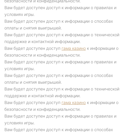
безопасности и конфиденциальности.
Вам будет доступен доступ к информации о правилах и
условиях игры.
Вам будет доступен доступ к информации о способах
оплаты и снятия выигрышей.
Вам будет доступен доступ к информации о технической
поддержке и контактной информации.
Вам будет доступен доступ
гама казино
к информации о
безопасности и конфиденциальности.
Вам будет доступен доступ к информации о правилах и
условиях игры.
Вам будет доступен доступ к информации о способах
оплаты и снятия выигрышей.
Вам будет доступен доступ к информации о технической
поддержке и контактной информации.
Вам будет доступен доступ
гама казино
к информации о
безопасности и конфиденциальности.
Вам будет доступен доступ к информации о правилах и
условиях игры.
Вам будет доступен доступ к информации о способах