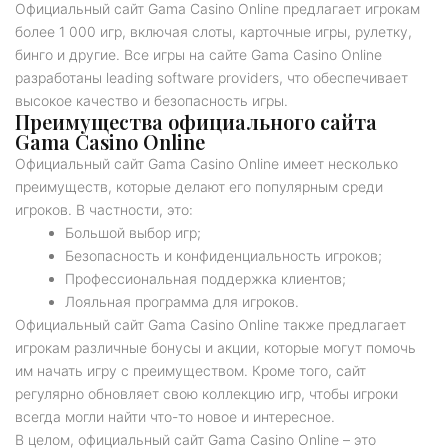
Официальный сайт Gama Casino Online предлагает игрокам
более 1 000 игр, включая слоты, карточные игры, рулетку,
бинго и другие. Все игры на сайте Gama Casino Online
разработаны leading software providers, что обеспечивает
высокое качество и безопасность игры.
Преимущества официального сайта
Gama Casino Online
Официальный сайт Gama Casino Online имеет несколько
преимуществ, которые делают его популярным среди
игроков. В частности, это:
Большой выбор игр;
Безопасность и конфиденциальность игроков;
Профессиональная поддержка клиентов;
Лояльная программа для игроков.
Официальный сайт Gama Casino Online также предлагает
игрокам различные бонусы и акции, которые могут помочь
им начать игру с преимуществом. Кроме того, сайт
регулярно обновляет свою коллекцию игр, чтобы игроки
всегда могли найти что-то новое и интересное.
В целом, официальный сайт Gama Casino Online – это