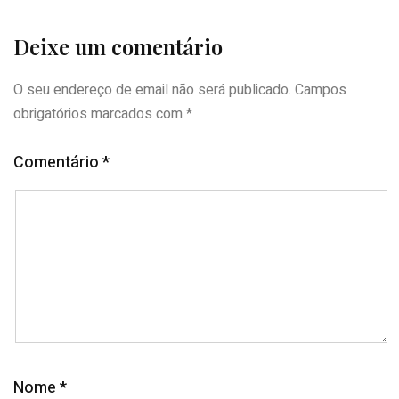
Deixe um comentário
O seu endereço de email não será publicado.
Campos
obrigatórios marcados com
*
Comentário
*
Nome
*