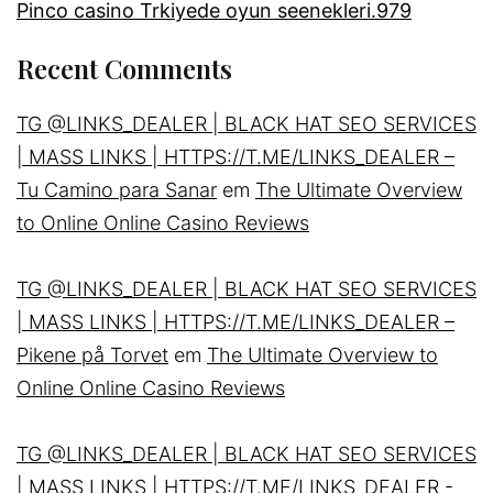
Pinco casino Trkiyede oyun seenekleri.979
Recent Comments
TG @LINKS_DEALER | BLACK HAT SEO SERVICES
| MASS LINKS | HTTPS://T.ME/LINKS_DEALER –
Tu Camino para Sanar
em
The Ultimate Overview
to Online Online Casino Reviews
TG @LINKS_DEALER | BLACK HAT SEO SERVICES
| MASS LINKS | HTTPS://T.ME/LINKS_DEALER –
Pikene på Torvet
em
The Ultimate Overview to
Online Online Casino Reviews
TG @LINKS_DEALER | BLACK HAT SEO SERVICES
| MASS LINKS | HTTPS://T.ME/LINKS_DEALER -