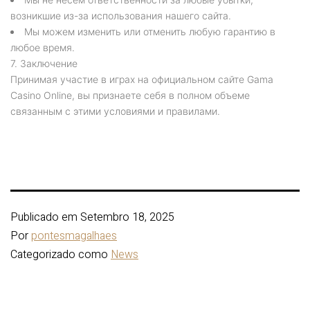
возникшие из-за использования нашего сайта.
Мы можем изменить или отменить любую гарантию в
любое время.
7. Заключение
Принимая участие в играх на официальном сайте Gama
Casino Online, вы признаете себя в полном объеме
связанным с этими условиями и правилами.
Publicado em
Setembro 18, 2025
Por
pontesmagalhaes
Categorizado como
News