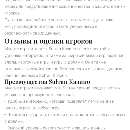
меры для предотвращения мошенничества и защиты данных
игроков.
Султан казино рабочее зеркало – это место, где игроки
могут насладиться игрой и быть уверенными в
безопасности своих данных.
Отзывы и оценки игроков
Многие игроки хвалят Sulтан Казино за его простой и
удобный интерфейс, а также за широкий выбор игр, включая
слоты, карточные игры и игры с долями. Они также
отмечают высокий уровень безопасности и защиты данных,
обеспечиваемый Sulтан Казино.
Преимущества Sulтан Казино
Многие игроки отмечают, что Sulтан Казино предлагает им
множество преимуществ, включая:
– Удобный интерфейс, который позволяет легко найти и
начать играть в любую игру;
– Широкий выбор игр, включая слоты, карточные игры и игры
с долями;
– Высокий уровень безопасности и защиты данных;