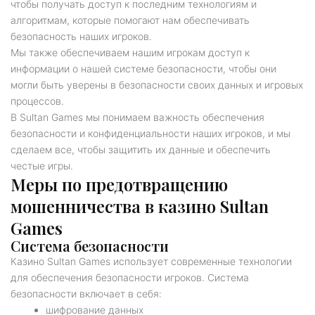
чтобы получать доступ к последним технологиям и
алгоритмам, которые помогают нам обеспечивать
безопасность наших игроков.
Мы также обеспечиваем нашим игрокам доступ к
информации о нашей системе безопасности, чтобы они
могли быть уверены в безопасности своих данных и игровых
процессов.
В Sultan Games мы понимаем важность обеспечения
безопасности и конфиденциальности наших игроков, и мы
сделаем все, чтобы защитить их данные и обеспечить
честые игры.
Меры по предотвращению
мошенничества в казино Sultan
Games
Система безопасности
Казино Sultan Games использует современные технологии
для обеспечения безопасности игроков. Система
безопасности включает в себя:
шифрование данных