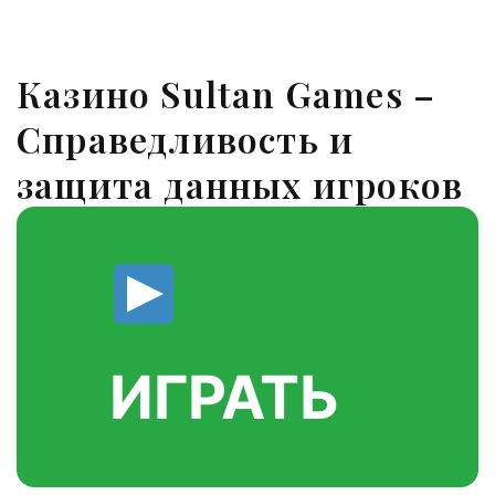
Казино Sultan Games –
Справедливость и
защита данных игроков
ИГРАТЬ