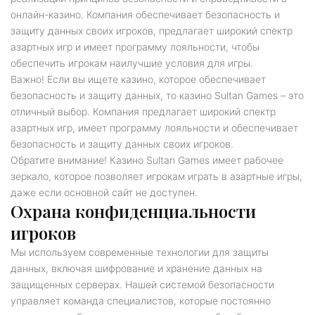
онлайн-казино. Компания обеспечивает безопасность и
защиту данных своих игроков, предлагает широкий спектр
азартных игр и имеет программу лояльности, чтобы
обеспечить игрокам наилучшие условия для игры.
Важно! Если вы ищете казино, которое обеспечивает
безопасность и защиту данных, то казино Sultan Games – это
отличный выбор. Компания предлагает широкий спектр
азартных игр, имеет программу лояльности и обеспечивает
безопасность и защиту данных своих игроков.
Обратите внимание! Казино Sultan Games имеет рабочее
зеркало, которое позволяет игрокам играть в азартные игры,
даже если основной сайт не доступен.
Охрана конфиденциальности
игроков
Мы используем современные технологии для защиты
данных, включая шифрование и хранение данных на
защищенных серверах. Нашей системой безопасности
управляет команда специалистов, которые постоянно