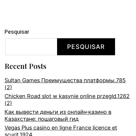
Pesquisar
PESQUISAR
Recent Posts
Sultan Games Преимущества платформы.785
(2)
Chicken Road slot w kasynie online przegld.1262
(2)
Как вывести деньги из онлайн‑казино в
Казахстане: пошаговый гид
Vegas Plus casino en ligne France licence et
scurit.1924