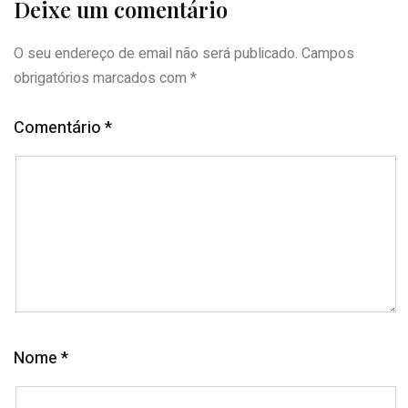
Deixe um comentário
O seu endereço de email não será publicado.
Campos
obrigatórios marcados com
*
Comentário
*
Nome
*