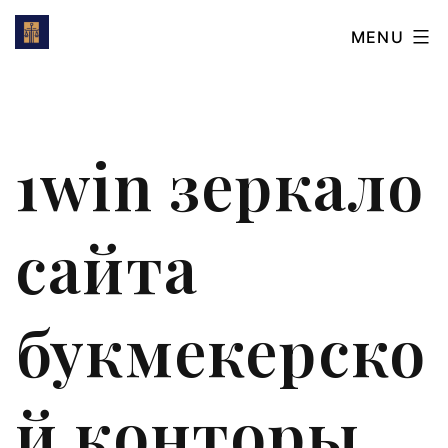
MENU
1win зеркало
сайта
букмекерско
й конторы