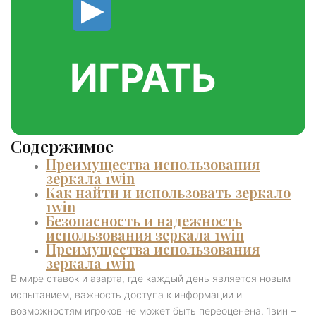
ИГРАТЬ
Содержимое
Преимущества использования
зеркала 1win
Как найти и использовать зеркало
1win
Безопасность и надежность
использования зеркала 1win
Преимущества использования
зеркала 1win
В мире ставок и азарта, где каждый день является новым
испытанием, важность доступа к информации и
возможностям игроков не может быть переоценена. 1вин –