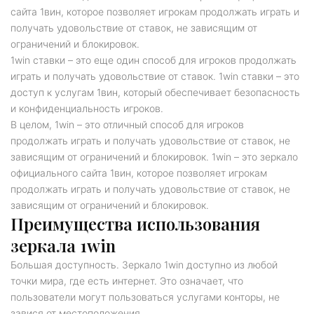
сайта 1вин, которое позволяет игрокам продолжать играть и
получать удовольствие от ставок, не зависящим от
ограничений и блокировок.
1win ставки – это еще один способ для игроков продолжать
играть и получать удовольствие от ставок. 1win ставки – это
доступ к услугам 1вин, который обеспечивает безопасность
и конфиденциальность игроков.
В целом, 1win – это отличный способ для игроков
продолжать играть и получать удовольствие от ставок, не
зависящим от ограничений и блокировок. 1win – это зеркало
официального сайта 1вин, которое позволяет игрокам
продолжать играть и получать удовольствие от ставок, не
зависящим от ограничений и блокировок.
Преимущества использования
зеркала 1win
Большая доступность. Зеркало 1win доступно из любой
точки мира, где есть интернет. Это означает, что
пользователи могут пользоваться услугами конторы, не
завися от местоположения.