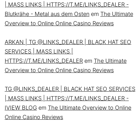
| MASS LINKS | HTTPS://T.ME/LINKS_DEALER -
Blutkrähe - Metal aus dem Osten
em
The Ultimate
Overview to Online Online Casino Reviews
ARKAN | TG @LINKS_DEALER | BLACK HAT SEO
SERVICES | MASS LINKS |
HTTPS://T.ME/LINKS_DEALER
em
The Ultimate
Overview to Online Online Casino Reviews
TG @LINKS_DEALER | BLACK HAT SEO SERVICES
| MASS LINKS | HTTPS://T.ME/LINKS_DEALER -
IVIEW BLOG
em
The Ultimate Overview to Online
Online Casino Reviews