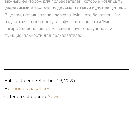
важным фактором для пользователей, которые хотят быть
уверенными в том, что их данные и ставки будут защищены.
В целом, использование зеркала 1win – это безопасный и
надежный способ доступа к функциональности 1win,
который обеспечивает максимальную доступность и
функциональность для пользователей.
Publicado em
Setembro 19, 2025
Por
pontesmagalhaes
Categorizado como
News