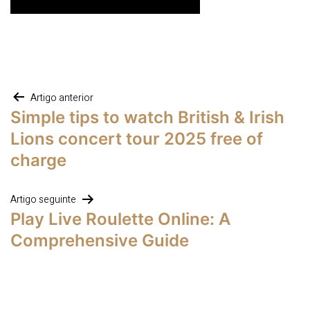
Artigo anterior
Simple tips to watch British & Irish
Lions concert tour 2025 free of
charge
Artigo seguinte
Play Live Roulette Online: A
Comprehensive Guide