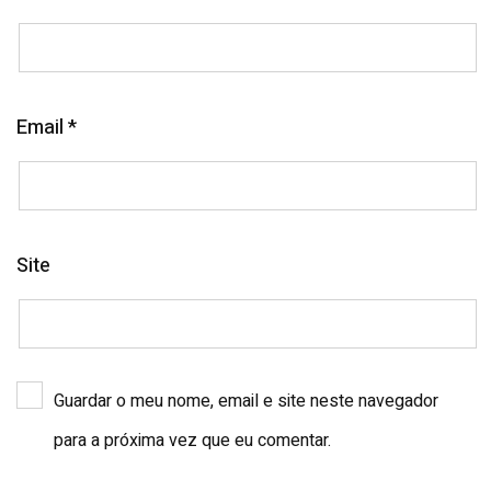
Email
*
Site
Guardar o meu nome, email e site neste navegador
para a próxima vez que eu comentar.