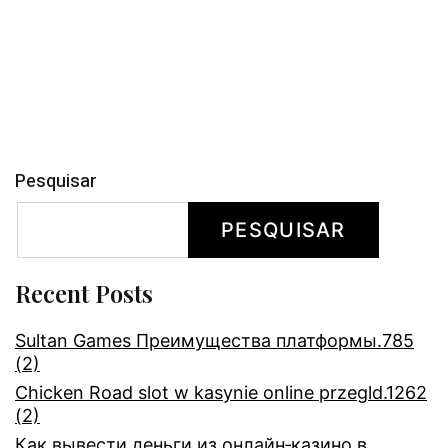
Pesquisar
PESQUISAR
Recent Posts
Sultan Games Преимущества платформы.785
(2)
Chicken Road slot w kasynie online przegld.1262
(2)
Как вывести деньги из онлайн‑казино в