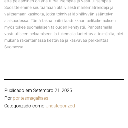
että pelaaminen on yhä turvallisempaa ja vastuullisempaa.
Suosittelemme seuraamaan aktiivisesti markkinatrendejä ja
valitsemaan kasinoita, jotka toimivat läpinäkyvän sääntelyn
alaisuudessa. Tämä takaa paitsi laadukkaan pelikokemuksen
myös tukee suomalaisen talouden kehitystä. Panostamalla
vastuulliseen pelaamiseen ja tukemalla luotettavia toimijoita, olet
mukana rakentamassa kestävää ja kasvavaa pelikenttää
Suomessa.
Publicado em
Setembro 21, 2025
Por
pontesmagalhaes
Categorizado como
Uncategorized