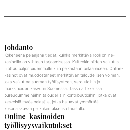
Johdanto
Kokeneena pelaajana tiedät, kuinka merkittävä rooli online-
kasinoilla on viihteen tarjoamisessa. Kuitenkin niiden vaikutus
ulottuu paljon pidemmälle kuin pelkästään pelaamiseen. Online-
kasinot ovat muodostaneet merkittävän taloudellisen voiman,
joka vaikuttaa suoraan työllisyyteen, verotuloihin ja
markkinoiden kasvuun Suomessa. Tässä artikkelissa
pureudumme näihin taloudellisiin kontribuutioihin, jotka ovat
keskeisiä myös pelaajille, jotka haluavat ymmärtää
kokonaiskuvaa pelikokemuksensa taustalla.
Online-kasinoiden
työllisyysvaikutukset