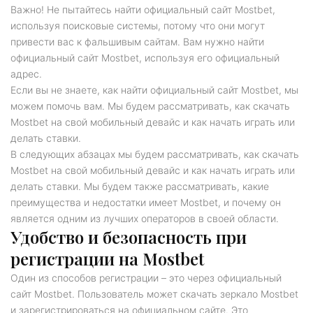
Важно! Не пытайтесь найти официальный сайт Mostbet,
используя поисковые системы, потому что они могут
привести вас к фальшивым сайтам. Вам нужно найти
официальный сайт Mostbet, используя его официальный
адрес.
Если вы не знаете, как найти официальный сайт Mostbet, мы
можем помочь вам. Мы будем рассматривать, как скачать
Mostbet на свой мобильный девайс и как начать играть или
делать ставки.
В следующих абзацах мы будем рассматривать, как скачать
Mostbet на свой мобильный девайс и как начать играть или
делать ставки. Мы будем также рассматривать, какие
преимущества и недостатки имеет Mostbet, и почему он
является одним из лучших операторов в своей области.
Удобство и безопасность при
регистрации на Mostbet
Один из способов регистрации – это через официальный
сайт Mostbet. Пользователь может скачать зеркало Mostbet
и зарегистрироваться на официальном сайте. Это