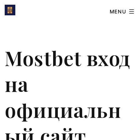
MENU
Mostbet вход
на
официальн
ый сайт