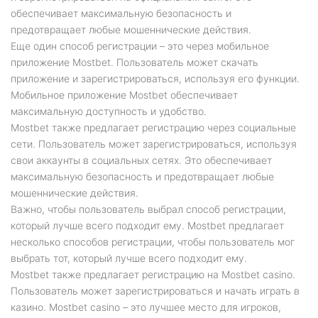
обеспечивает максимальную безопасность и
предотвращает любые мошеннические действия.
Еще один способ регистрации – это через мобильное
приложение Mostbet. Пользователь может скачать
приложение и зарегистрироваться, используя его функции.
Мобильное приложение Mostbet обеспечивает
максимальную доступность и удобство.
Mostbet также предлагает регистрацию через социальные
сети. Пользователь может зарегистрироваться, используя
свои аккаунты в социальных сетях. Это обеспечивает
максимальную безопасность и предотвращает любые
мошеннические действия.
Важно, чтобы пользователь выбрал способ регистрации,
который лучше всего подходит ему. Mostbet предлагает
несколько способов регистрации, чтобы пользователь мог
выбрать тот, который лучше всего подходит ему.
Mostbet также предлагает регистрацию на Mostbet casino.
Пользователь может зарегистрироваться и начать играть в
казино. Mostbet casino – это лучшее место для игроков,