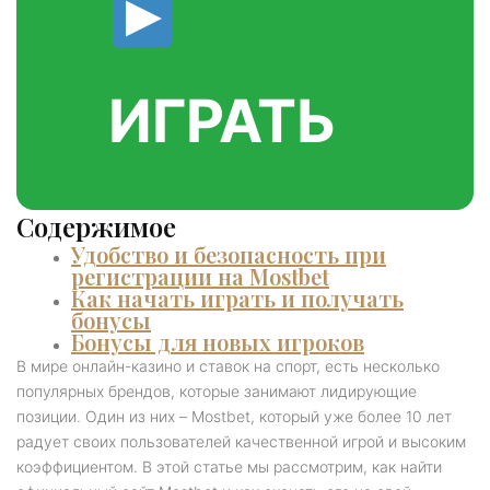
ИГРАТЬ
Содержимое
Удобство и безопасность при
регистрации на Mostbet
Как начать играть и получать
бонусы
Бонусы для новых игроков
В мире онлайн-казино и ставок на спорт, есть несколько
популярных брендов, которые занимают лидирующие
позиции. Один из них – Mostbet, который уже более 10 лет
радует своих пользователей качественной игрой и высоким
коэффициентом. В этой статье мы рассмотрим, как найти